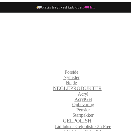
Gratis fragt ved køb over
500 kr.
Forside
Nyheder
Negle
NEGLEPRODUKTER
Acryl
AcrylGel
Opbevaring
Pensler
Startpakker
GELPOLISH
Lidtluksus Gelpolish · 25 Free