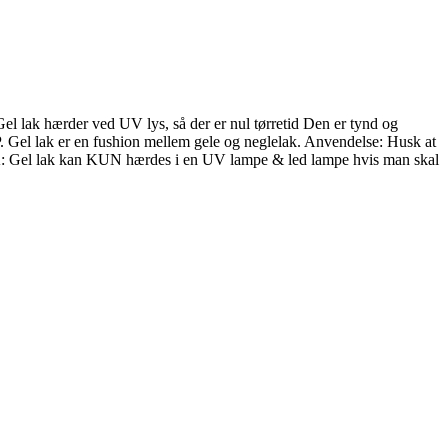
el lak hærder ved UV lys, så der er nul tørretid Den er tynd og
P. Gel lak er en fushion mellem gele og neglelak. Anvendelse: Husk at
ÆRK: Gel lak kan KUN hærdes i en UV lampe & led lampe hvis man skal