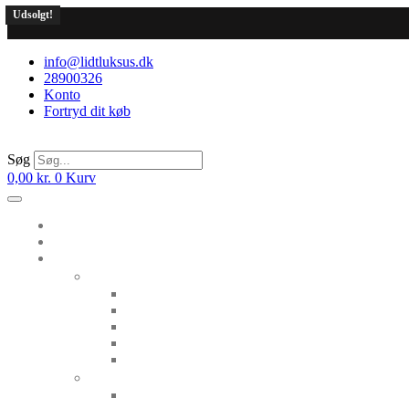
Videre
Udsolgt!
til
indhold
info@lidtluksus.dk
28900326
Konto
Fortryd dit køb
Søg
0,00
kr.
0
Kurv