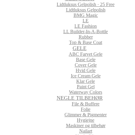
Lidtluksus Gelpolish · 25 Free
Lidtluksus Gelpolish
BMG Magic
LE
LE Fashion
LL Builder-In-A-Bottle
Rubber
Top & Base Coat
GELE
ABC Farvet Gele
Base Gele
Cover Gele
Hvid Gele
Ice Cream Gele
Klar Gele
Paint Gel
Waterway Colors
NEGLE TILBEHØR
File & Buffere
Folie
Glimmer & Pigmenter
Hygiejne
Maskiner og tilbehør
Nailart