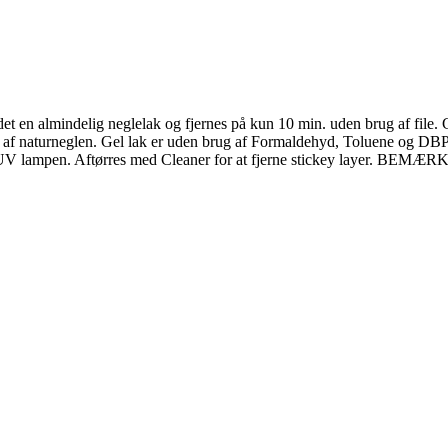
 en almindelig neglelak og fjernes på kun 10 min. uden brug af file. G
lse af naturneglen. Gel lak er uden brug af Formaldehyd, Toluene og DB
n. i UV lampen. Aftørres med Cleaner for at fjerne stickey layer. BEM