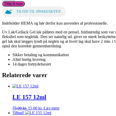
290
Tilføj til kurv
12ml
antal
TILFØJ TIL ØNSKESKYEN
Indeholder HEMA og bør derfor kun anvendes af professionelle.
Uv Lak/Gellack Gel lak påføres med en pensel, fuldstændig som var det
fleksibel som neglelak. Den ser naturlig ud. giver en stærk beskytte
gel lak skal lægges tyndt på neglen og at hvert lag skal have 2 mi
opnå den korrekte gennemhærdning
Sikker betaling og kommunikation
Altid hurtig levering
14 dages fortrydelsesret
Relaterede varer
LE 157 12ml
Den
Den
75,00
kr.
15,00
kr.
Læs mere
oprindelige
aktuelle
Tilbud!