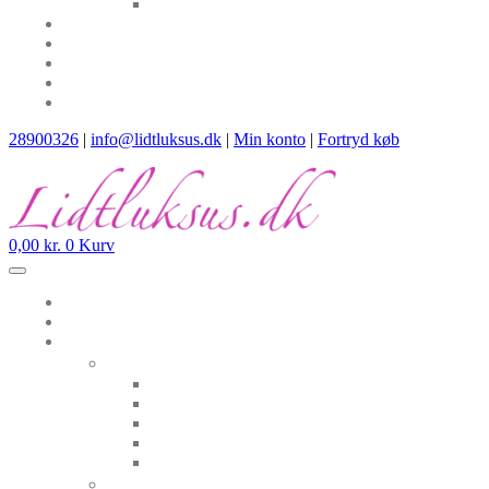
28900326
|
info@lidtluksus.dk
|
Min konto
|
Fortryd køb
0,00
kr.
0
Kurv