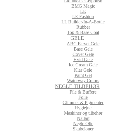
Lidtluksus Gelpolish
BMG Magic
LE
LE Fashion
LL Builder-In-A-Bottle
Rubber
Top & Base Coat
GELE
ABC Farvet Gele
Base Gele
Cover Gele
Hvid Gele
Ice Cream Gele
Klar Gele
Paint Gel
Waterway Colors
NEGLE TILBEHØR
File & Buffere
Folie
Glimmer & Pigmenter
Hygiejne
Maskiner og tilbehør
Nailart
Negle Olie
Skabeloner