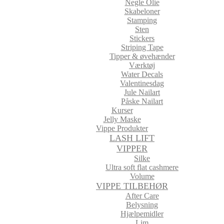
Negle Olie
Skabeloner
Stamping
Sten
Stickers
Striping Tape
Tipper & øvehænder
Værktøj
Water Decals
Valentinesdag
Jule Nailart
Påske Nailart
Kurser
Jelly Maske
Vippe Produkter
LASH LIFT
VIPPER
Silke
Ultra soft flat cashmere
Volume
VIPPE TILBEHØR
After Care
Belysning
Hjælpemidler
Lim