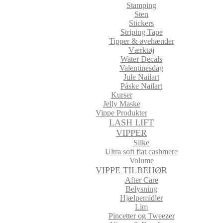
Stamping
Sten
Stickers
Striping Tape
Tipper & øvehænder
Værktøj
Water Decals
Valentinesdag
Jule Nailart
Påske Nailart
Kurser
Jelly Maske
Vippe Produkter
LASH LIFT
VIPPER
Silke
Ultra soft flat cashmere
Volume
VIPPE TILBEHØR
After Care
Belysning
Hjælpemidler
Lim
Pincetter og Tweezer