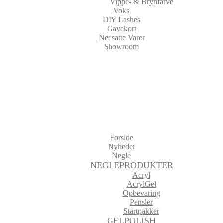
Vippe- & Brynfarve
Voks
DIY Lashes
Gavekort
Nedsatte Varer
Showroom
Forside
Nyheder
Negle
NEGLEPRODUKTER
Acryl
AcrylGel
Opbevaring
Pensler
Startpakker
GELPOLISH