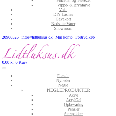
Pincetter og Tweezer
Vippe- & Brynfarve
Voks
DIY Lashes
Gavekort
Nedsatte Varer
Showroom
28900326
|
info@lidtluksus.dk
|
Min konto
|
Fortryd køb
0,00
kr.
0
Kurv
Forside
Nyheder
Negle
NEGLEPRODUKTER
Acryl
AcrylGel
Opbevaring
Pensler
Startpakker