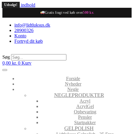
Videre til indhold
Udsolgt!
Udsolgt!
Gratis fragt ved køb over
500 kr.
info@lidtluksus.dk
28900326
Konto
Fortryd dit køb
Søg
0,00
kr.
0
Kurv
Forside
Nyheder
Negle
NEGLEPRODUKTER
Acryl
AcrylGel
Opbevaring
Pensler
Startpakker
GELPOLISH