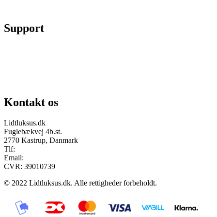
Fortryd køb
Support
Chat på facebook
Se vores gruppe “Lidtluksus for alle”
Send os en mail
Kontakt os
Lidtluksus.dk
Fuglebækvej 4b.st.
2770 Kastrup, Danmark
Tlf:
28900326
Email:
info@lidtluksus.dk
CVR: 39010739
© 2022 Lidtluksus.dk. Alle rettigheder forbeholdt.