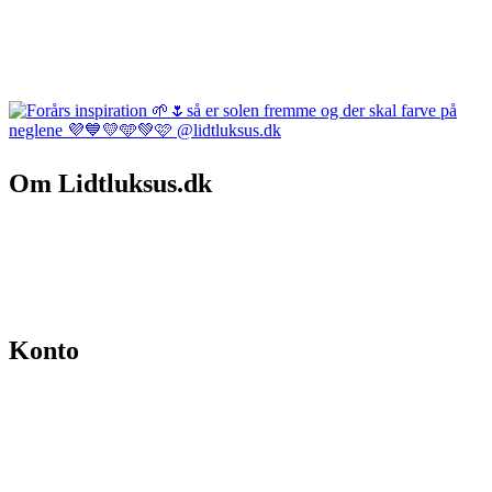
Om Lidtluksus.dk
Hvem er vi
Salgs- og leveringsbetingelser
Kontakt
Konto
Min konto
Se ordrer
Skift kodeord