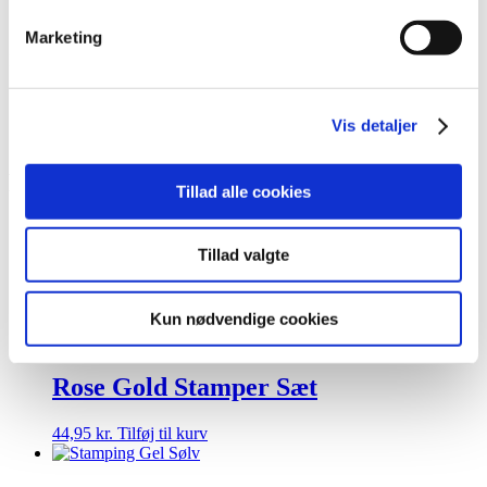
TILFØJ TIL ØNSKESKYEN
Marketing
Husk at købe stamping Gel samt et stamper sæt med!
Sikker betaling og kommunikation
Altid hurtig levering
Vis detaljer
14 dages fortrydelsesret
Relaterede varer
Tillad alle cookies
Tillad valgte
Stamping Plade XY-D06
Kun nødvendige cookies
29,95
kr.
Læs mere
Rose Gold Stamper Sæt
44,95
kr.
Tilføj til kurv