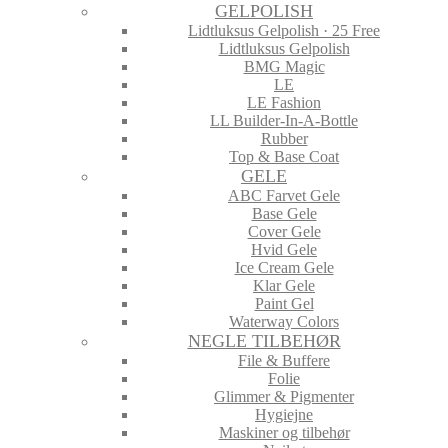
GELPOLISH
Lidtluksus Gelpolish · 25 Free
Lidtluksus Gelpolish
BMG Magic
LE
LE Fashion
LL Builder-In-A-Bottle
Rubber
Top & Base Coat
GELE
ABC Farvet Gele
Base Gele
Cover Gele
Hvid Gele
Ice Cream Gele
Klar Gele
Paint Gel
Waterway Colors
NEGLE TILBEHØR
File & Buffere
Folie
Glimmer & Pigmenter
Hygiejne
Maskiner og tilbehør