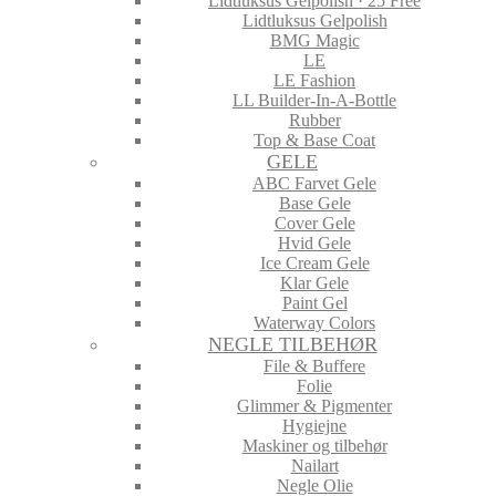
Lidtluksus Gelpolish · 25 Free
Lidtluksus Gelpolish
BMG Magic
LE
LE Fashion
LL Builder-In-A-Bottle
Rubber
Top & Base Coat
GELE
ABC Farvet Gele
Base Gele
Cover Gele
Hvid Gele
Ice Cream Gele
Klar Gele
Paint Gel
Waterway Colors
NEGLE TILBEHØR
File & Buffere
Folie
Glimmer & Pigmenter
Hygiejne
Maskiner og tilbehør
Nailart
Negle Olie