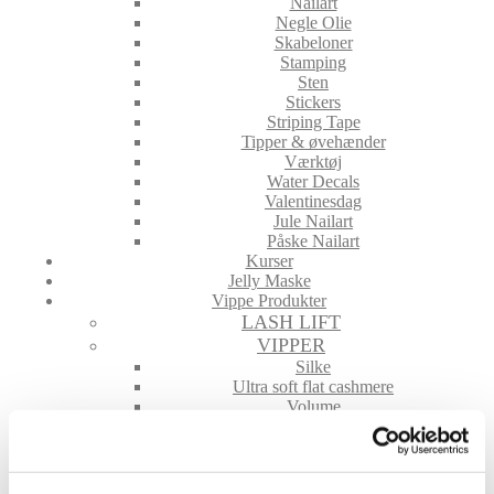
Nailart
Negle Olie
Skabeloner
Stamping
Sten
Stickers
Striping Tape
Tipper & øvehænder
Værktøj
Water Decals
Valentinesdag
Jule Nailart
Påske Nailart
Kurser
Jelly Maske
Vippe Produkter
LASH LIFT
VIPPER
Silke
Ultra soft flat cashmere
Volume
VIPPE TILBEHØR
After Care
Belysning
Hjælpemidler