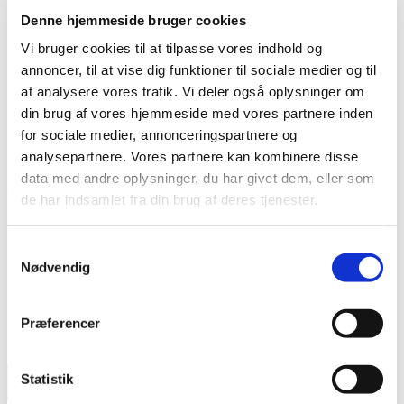
Lim
Denne hjemmeside bruger cookies
Pincetter og Tweezer
Vippe- & Brynfarve
Vi bruger cookies til at tilpasse vores indhold og
Voks
annoncer, til at vise dig funktioner til sociale medier og til
DIY Lashes
at analysere vores trafik. Vi deler også oplysninger om
Gavekort
Nedsatte Varer
din brug af vores hjemmeside med vores partnere inden
Showroom
for sociale medier, annonceringspartnere og
analysepartnere. Vores partnere kan kombinere disse
Søg
data med andre oplysninger, du har givet dem, eller som
Vare: Jule Stamping Plade M18
de har indsamlet fra din brug af deres tjenester.
Samtykkevalg
Nødvendig
Jule Stamping Plade M18
29,95
kr.
Præferencer
Udsolgt!
Statistik
Få besked når varen er på lager