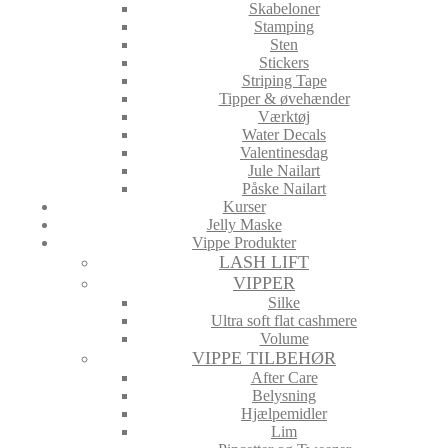
Skabeloner
Stamping
Sten
Stickers
Striping Tape
Tipper & øvehænder
Værktøj
Water Decals
Valentinesdag
Jule Nailart
Påske Nailart
Kurser
Jelly Maske
Vippe Produkter
LASH LIFT
VIPPER
Silke
Ultra soft flat cashmere
Volume
VIPPE TILBEHØR
After Care
Belysning
Hjælpemidler
Lim