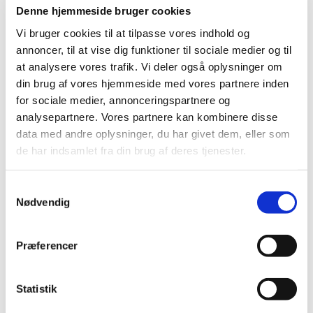
Nailart
Denne hjemmeside bruger cookies
Negle Olie
Skabeloner
Vi bruger cookies til at tilpasse vores indhold og
Stamping
annoncer, til at vise dig funktioner til sociale medier og til
Sten
Stickers
at analysere vores trafik. Vi deler også oplysninger om
Striping Tape
din brug af vores hjemmeside med vores partnere inden
Tipper & øvehænder
for sociale medier, annonceringspartnere og
Værktøj
Water Decals
analysepartnere. Vores partnere kan kombinere disse
Valentinesdag
data med andre oplysninger, du har givet dem, eller som
Jule Nailart
de har indsamlet fra din brug af deres tjenester.
Påske Nailart
Kurser
Jelly Maske
Samtykkevalg
Vippe Produkter
Nødvendig
LASH LIFT
VIPPER
Silke
Ultra soft flat cashmere
Præferencer
Volume
VIPPE TILBEHØR
After Care
Statistik
Belysning
Hjælpemidler