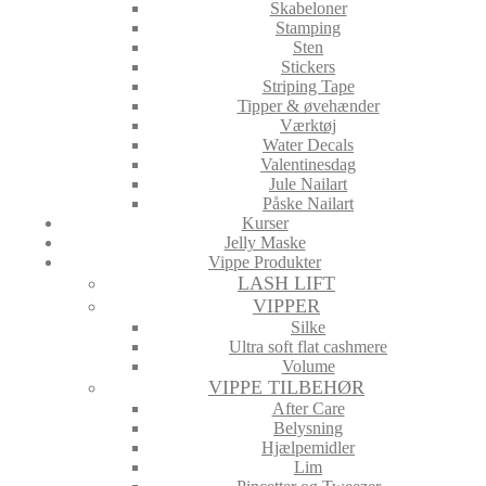
Skabeloner
Stamping
Sten
Stickers
Striping Tape
Tipper & øvehænder
Værktøj
Water Decals
Valentinesdag
Jule Nailart
Påske Nailart
Kurser
Jelly Maske
Vippe Produkter
LASH LIFT
VIPPER
Silke
Ultra soft flat cashmere
Volume
VIPPE TILBEHØR
After Care
Belysning
Hjælpemidler
Lim