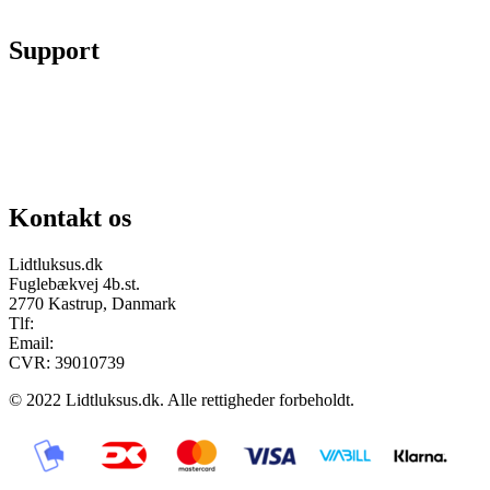
Fortryd køb
Support
Chat på facebook
Se vores gruppe “Lidtluksus for alle”
Send os en mail
Kontakt os
Lidtluksus.dk
Fuglebækvej 4b.st.
2770 Kastrup, Danmark
Tlf:
28900326
Email:
info@lidtluksus.dk
CVR: 39010739
© 2022 Lidtluksus.dk. Alle rettigheder forbeholdt.