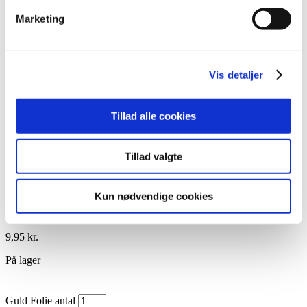
Lim
Marketing
Pincetter og Tweezer
Vippe- & Brynfarve
Voks
DIY Lashes
Gavekort
Vis detaljer
Nedsatte Varer
Showroom
Tillad alle cookies
Søg
Vare: Guld Folie
Tillad valgte
Kun nødvendige cookies
Guld Folie
9,95
kr.
På lager
Guld Folie antal