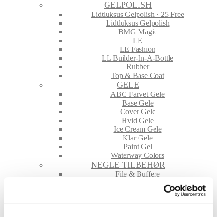
GELPOLISH
Lidtluksus Gelpolish · 25 Free
Lidtluksus Gelpolish
BMG Magic
LE
LE Fashion
LL Builder-In-A-Bottle
Rubber
Top & Base Coat
GELE
ABC Farvet Gele
Base Gele
Cover Gele
Hvid Gele
Ice Cream Gele
Klar Gele
Paint Gel
Waterway Colors
NEGLE TILBEHØR
File & Buffere
Folie
Glimmer & Pigmenter
Hygiejne
Maskiner og tilbehør