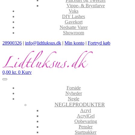
Pincetter og Tweezer
Vippe- & Brynfarve
Voks
DIY Lashes
Gavekort
Nedsatte Varer
Showroom
28900326
|
info@lidtluksus.dk
|
Min konto
|
Fortryd køb
0,00
kr.
0
Kurv
Forside
Nyheder
Negle
NEGLEPRODUKTER
Acryl
AcrylGel
Opbevaring
Pensler
Startpakker