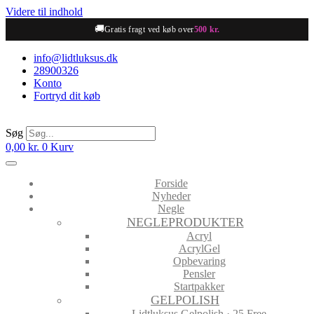
Videre til indhold
🚚
Gratis fragt ved køb over
500 kr.
info@lidtluksus.dk
28900326
Konto
Fortryd dit køb
Søg
0,00
kr.
0
Kurv
Forside
Nyheder
Negle
NEGLEPRODUKTER
Acryl
AcrylGel
Opbevaring
Pensler
Startpakker
GELPOLISH
Lidtluksus Gelpolish · 25 Free