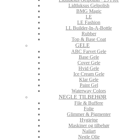
Lidtluksus Gelpolish
BMG Magic
LE
LE Fashion
LL Builder-In-A-Bottle
Rubber
Top & Base Coat
GELE
ABC Farvet Gele
Base Gele
Cover Gele
Hvid Gele
Ice Cream Gele
Klar Gele
Paint Gel
Waterway Colors
NEGLE TILBEHØR
File & Buffere
Folie
Glimmer & Pigmenter
Hygiejne
Maskiner og tilbehør
Nailart
Negle Olie