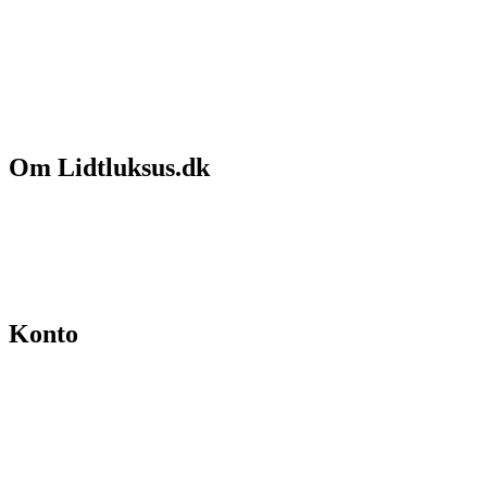
Om Lidtluksus.dk
Hvem er vi
Salgs- og leveringsbetingelser
Kontakt
Konto
Min konto
Se ordrer
Skift kodeord