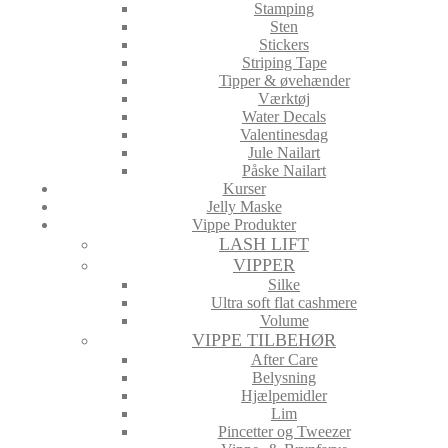
Stamping
Sten
Stickers
Striping Tape
Tipper & øvehænder
Værktøj
Water Decals
Valentinesdag
Jule Nailart
Påske Nailart
Kurser
Jelly Maske
Vippe Produkter
LASH LIFT
VIPPER
Silke
Ultra soft flat cashmere
Volume
VIPPE TILBEHØR
After Care
Belysning
Hjælpemidler
Lim
Pincetter og Tweezer