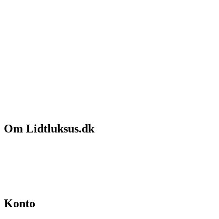
Om Lidtluksus.dk
Hvem er vi
Salgs- og leveringsbetingelser
Kontakt
Konto