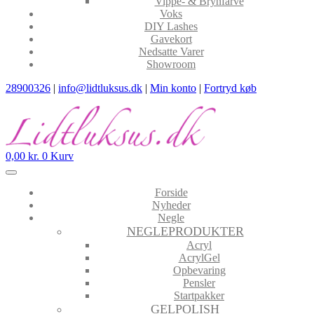
Vippe- & Brynfarve
Voks
DIY Lashes
Gavekort
Nedsatte Varer
Showroom
28900326
|
info@lidtluksus.dk
|
Min konto
|
Fortryd køb
0,00
kr.
0
Kurv
Forside
Nyheder
Negle
NEGLEPRODUKTER
Acryl
AcrylGel
Opbevaring
Pensler
Startpakker
GELPOLISH