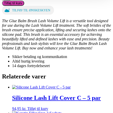
Balm
Tilføj til kurv
Brush
Lash
TILFØJ TIL ØNSKESKYEN
Volume
Lift
The Glue Balm Brush Lash Volume Lift is a versatile tool designed
antal
for use during the Lash Volume Lift treatment. The soft bristles of the
brush ensure precise application, lifting and securing lashes onto the
silicone pad. This brush is an essential accessory for achieving
beautifully lifted and defined lashes with ease and precision. Beauty
professionals and lash stylists will love the Glue Balm Brush Lash
Volume Lift. Buy now and enhance your lash treatments!
Sikker betaling og kommunikation
Altid hurtig levering
14 dages fortrydelsesret
Relaterede varer
Silicone Lash Lift Cover C – 5 par
94,95
kr.
Tilføj til kurv