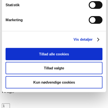
Pincetter og Tweezer
Statistik
Vippe- & Brynfarve
Voks
DIY Lashes
Marketing
Gavekort
Nedsatte Varer
Showroom
Søg
Vis detaljer
Vare: Glue Balm Brush Lash Volume Lift
Tillad alle cookies
Tillad valgte
Glue Balm Brush Lash Volume Lift
Kun nødvendige cookies
94,95
kr.
På lager
Glue