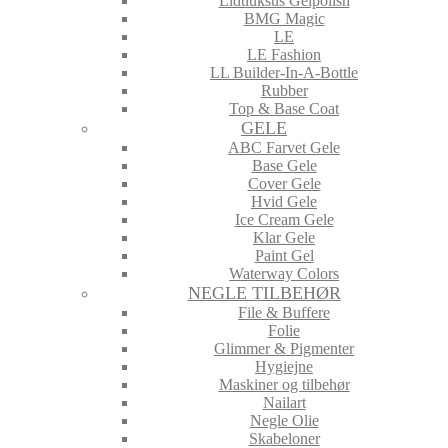
Lidtluksus Gelpolish
BMG Magic
LE
LE Fashion
LL Builder-In-A-Bottle
Rubber
Top & Base Coat
GELE
ABC Farvet Gele
Base Gele
Cover Gele
Hvid Gele
Ice Cream Gele
Klar Gele
Paint Gel
Waterway Colors
NEGLE TILBEHØR
File & Buffere
Folie
Glimmer & Pigmenter
Hygiejne
Maskiner og tilbehør
Nailart
Negle Olie
Skabeloner