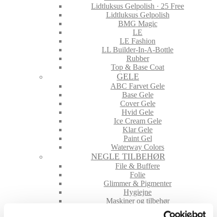
Lidtluksus Gelpolish · 25 Free
Lidtluksus Gelpolish
BMG Magic
LE
LE Fashion
LL Builder-In-A-Bottle
Rubber
Top & Base Coat
GELE
ABC Farvet Gele
Base Gele
Cover Gele
Hvid Gele
Ice Cream Gele
Klar Gele
Paint Gel
Waterway Colors
NEGLE TILBEHØR
File & Buffere
Folie
Glimmer & Pigmenter
Hygiejne
Maskiner og tilbehør
Nailart