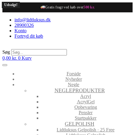
Videre
Udsolgt!
Gratis fragt ved køb over
500 kr.
til
indhold
info@lidtluksus.dk
28900326
Konto
Fortryd dit køb
Søg
0,00
kr.
0
Kurv
Forside
Nyheder
Negle
NEGLEPRODUKTER
Acryl
AcrylGel
Opbevaring
Pensler
Startpakker
GELPOLISH
Lidtluksus Gelpolish · 25 Free