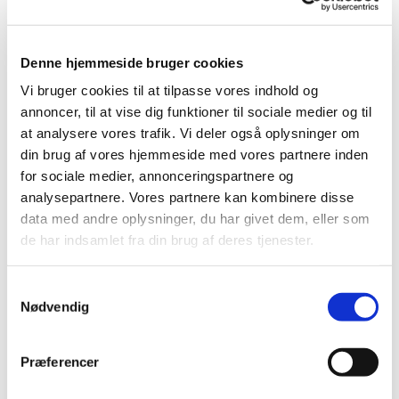
Negle Olie
Skabeloner
Stamping
Sten
Denne hjemmeside bruger cookies
Stickers
Striping Tape
Vi bruger cookies til at tilpasse vores indhold og
Tipper & øvehænder
annoncer, til at vise dig funktioner til sociale medier og til
Værktøj
Water Decals
at analysere vores trafik. Vi deler også oplysninger om
Valentinesdag
din brug af vores hjemmeside med vores partnere inden
Jule Nailart
for sociale medier, annonceringspartnere og
Påske Nailart
Kurser
analysepartnere. Vores partnere kan kombinere disse
Jelly Maske
data med andre oplysninger, du har givet dem, eller som
Vippe Produkter
de har indsamlet fra din brug af deres tjenester.
LASH LIFT
VIPPER
Silke
Samtykkevalg
Ultra soft flat cashmere
Nødvendig
Volume
VIPPE TILBEHØR
After Care
Præferencer
Belysning
Hjælpemidler
Lim