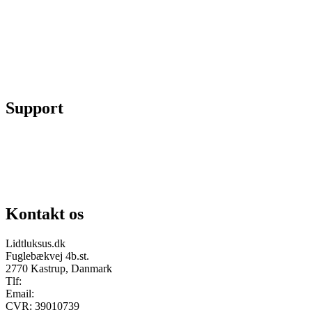
Min konto
Se ordrer
Skift kodeord
Fortryd køb
Support
Chat på facebook
Se vores gruppe “Lidtluksus for alle”
Send os en mail
Kontakt os
Lidtluksus.dk
Fuglebækvej 4b.st.
2770 Kastrup, Danmark
Tlf:
28900326
Email:
info@lidtluksus.dk
CVR: 39010739