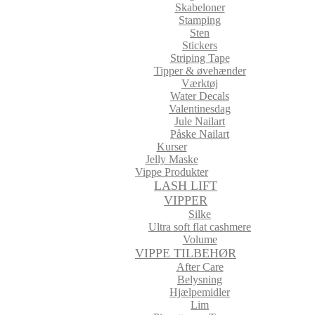
Skabeloner
Stamping
Sten
Stickers
Striping Tape
Tipper & øvehænder
Værktøj
Water Decals
Valentinesdag
Jule Nailart
Påske Nailart
Kurser
Jelly Maske
Vippe Produkter
LASH LIFT
VIPPER
Silke
Ultra soft flat cashmere
Volume
VIPPE TILBEHØR
After Care
Belysning
Hjælpemidler
Lim