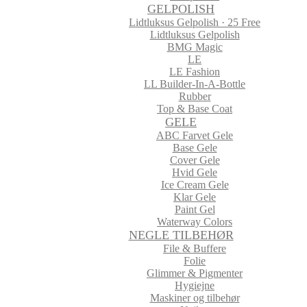
GELPOLISH
Lidtluksus Gelpolish · 25 Free
Lidtluksus Gelpolish
BMG Magic
LE
LE Fashion
LL Builder-In-A-Bottle
Rubber
Top & Base Coat
GELE
ABC Farvet Gele
Base Gele
Cover Gele
Hvid Gele
Ice Cream Gele
Klar Gele
Paint Gel
Waterway Colors
NEGLE TILBEHØR
File & Buffere
Folie
Glimmer & Pigmenter
Hygiejne
Maskiner og tilbehør