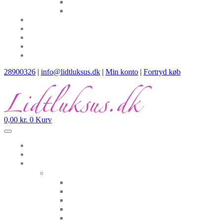
28900326
|
info@lidtluksus.dk
|
Min konto
|
Fortryd køb
0,00
kr.
0
Kurv