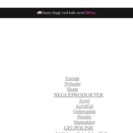
Gratis fragt ved køb over
500 kr.
Forside
Nyheder
Negle
NEGLEPRODUKTER
Acryl
AcrylGel
Opbevaring
Pensler
Startpakker
GELPOLISH