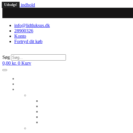
Videre til indhold
Udsolgt!
info@lidtluksus.dk
28900326
Konto
Fortryd dit køb
Søg
0,00
kr.
0
Kurv