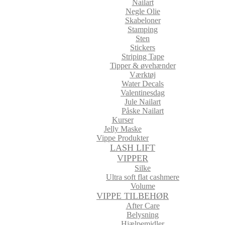
Nailart
Negle Olie
Skabeloner
Stamping
Sten
Stickers
Striping Tape
Tipper & øvehænder
Værktøj
Water Decals
Valentinesdag
Jule Nailart
Påske Nailart
Kurser
Jelly Maske
Vippe Produkter
LASH LIFT
VIPPER
Silke
Ultra soft flat cashmere
Volume
VIPPE TILBEHØR
After Care
Belysning
Hjælpemidler