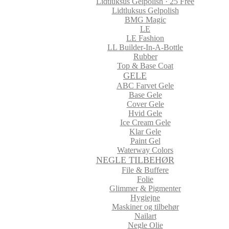
Lidtluksus Gelpolish · 25 Free
Lidtluksus Gelpolish
BMG Magic
LE
LE Fashion
LL Builder-In-A-Bottle
Rubber
Top & Base Coat
GELE
ABC Farvet Gele
Base Gele
Cover Gele
Hvid Gele
Ice Cream Gele
Klar Gele
Paint Gel
Waterway Colors
NEGLE TILBEHØR
File & Buffere
Folie
Glimmer & Pigmenter
Hygiejne
Maskiner og tilbehør
Nailart
Negle Olie