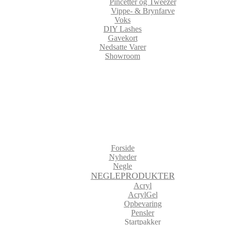
Pincetter og Tweezer
Vippe- & Brynfarve
Voks
DIY Lashes
Gavekort
Nedsatte Varer
Showroom
Forside
Nyheder
Negle
NEGLEPRODUKTER
Acryl
AcrylGel
Opbevaring
Pensler
Startpakker