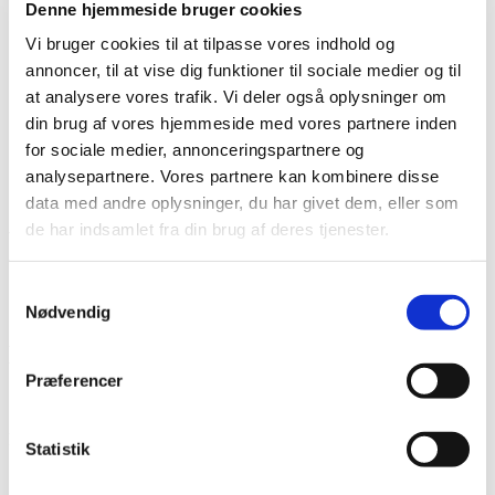
Denne hjemmeside bruger cookies
Lim
Pincetter og Tweezer
Vi bruger cookies til at tilpasse vores indhold og
Vippe- & Brynfarve
annoncer, til at vise dig funktioner til sociale medier og til
Voks
DIY Lashes
at analysere vores trafik. Vi deler også oplysninger om
Gavekort
din brug af vores hjemmeside med vores partnere inden
Nedsatte Varer
for sociale medier, annonceringspartnere og
Showroom
analysepartnere. Vores partnere kan kombinere disse
Søg
data med andre oplysninger, du har givet dem, eller som
de har indsamlet fra din brug af deres tjenester.
Vare: DIY Lashes Z009 8mm
Samtykkevalg
Nødvendig
DIY Lashes Z009 8mm
Præferencer
70,00
kr.
På lager
Statistik