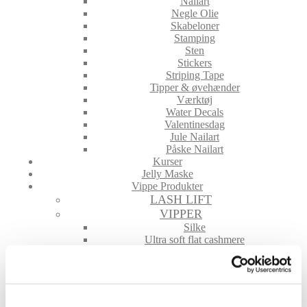
Nailart
Negle Olie
Skabeloner
Stamping
Sten
Stickers
Striping Tape
Tipper & øvehænder
Værktøj
Water Decals
Valentinesdag
Jule Nailart
Påske Nailart
Kurser
Jelly Maske
Vippe Produkter
LASH LIFT
VIPPER
Silke
Ultra soft flat cashmere
Volume
VIPPE TILBEHØR
After Care
Belysning
Hjælpemidler