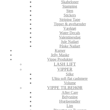
Skabeloner
Stamping
Sten
Stickers
Striping Tape
Tipper & øvehænder
Værktøj
Water Decals
Valentinesdag
Jule Nailart
Påske Nailart
Kurser
Jelly Maske
Vippe Produkter
LASH LIFT
VIPPER
Silke
Ultra soft flat cashmere
Volume
VIPPE TILBEHØR
After Care
Belysning
Hjælpemidler
Lim