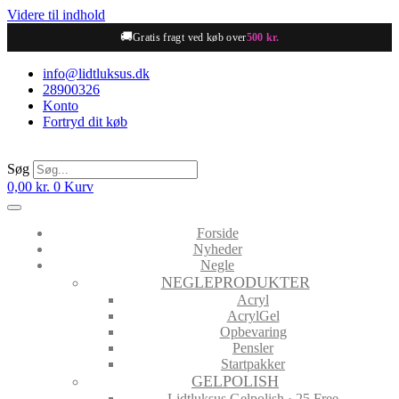
Videre til indhold
🚚
Gratis fragt ved køb over
500 kr.
info@lidtluksus.dk
28900326
Konto
Fortryd dit køb
Søg
0,00
kr.
0
Kurv
Forside
Nyheder
Negle
NEGLEPRODUKTER
Acryl
AcrylGel
Opbevaring
Pensler
Startpakker
GELPOLISH
Lidtluksus Gelpolish · 25 Free