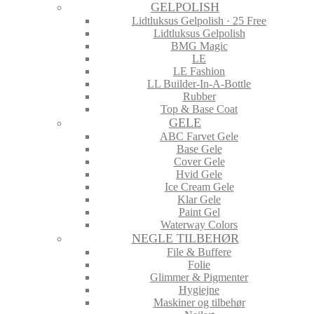
GELPOLISH
Lidtluksus Gelpolish · 25 Free
Lidtluksus Gelpolish
BMG Magic
LE
LE Fashion
LL Builder-In-A-Bottle
Rubber
Top & Base Coat
GELE
ABC Farvet Gele
Base Gele
Cover Gele
Hvid Gele
Ice Cream Gele
Klar Gele
Paint Gel
Waterway Colors
NEGLE TILBEHØR
File & Buffere
Folie
Glimmer & Pigmenter
Hygiejne
Maskiner og tilbehør