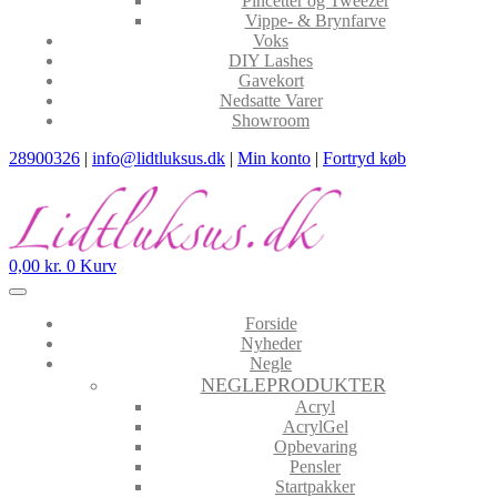
Pincetter og Tweezer
Vippe- & Brynfarve
Voks
DIY Lashes
Gavekort
Nedsatte Varer
Showroom
28900326
|
info@lidtluksus.dk
|
Min konto
|
Fortryd køb
0,00
kr.
0
Kurv
Forside
Nyheder
Negle
NEGLEPRODUKTER
Acryl
AcrylGel
Opbevaring
Pensler
Startpakker