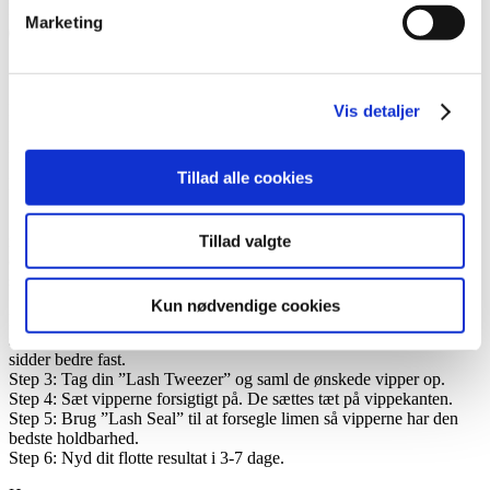
DIY Lashes Z009 8mm antal
Marketing
Tilføj til kurv
TILFØJ TIL ØNSKESKYEN
Indeholder samlet 30 vipper alle i str. 8mm
Vis detaljer
Emilie har på billedet (fra venstre mod højre) str. 8, 8 & 8
Tillad alle cookies
Manual til LL DIY Lashes
Step 1: Rens dine øjenvipper grundigt og sørg for de er helt renefor
makeup rester og olie for at sikre den bedste holdbarhed. Du kan
Tillad valgte
evt. bukke dine øjenvipper med en øjenvippebukker. Find de vipper
som du ønsker at påføre.
Step 2: Påfør ”Lash Bond” på undersiden af dine øverste øjenvipper.
Kun nødvendige cookies
Den skal påføres ca. 0,5-1mm fra vippekanten. Lad den tørre et par
sekunder så den ikke er helt våd men derimod klistret så vipperne
sidder bedre fast.
Step 3: Tag din ”Lash Tweezer” og saml de ønskede vipper op.
Step 4: Sæt vipperne forsigtigt på. De sættes tæt på vippekanten.
Step 5: Brug ”Lash Seal” til at forsegle limen så vipperne har den
bedste holdbarhed.
Step 6: Nyd dit flotte resultat i 3-7 dage.