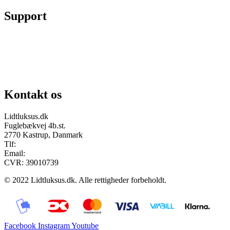
Support
Chat på facebook
Se vores gruppe “Lidtluksus for alle”
Send os en mail
Kontakt os
Lidtluksus.dk
Fuglebækvej 4b.st.
2770 Kastrup, Danmark
Tlf:
28900326
Email:
info@lidtluksus.dk
CVR: 39010739
© 2022 Lidtluksus.dk. Alle rettigheder forbeholdt.
Facebook
Instagram
Youtube