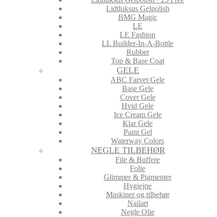
Lidtluksus Gelpolish
BMG Magic
LE
LE Fashion
LL Builder-In-A-Bottle
Rubber
Top & Base Coat
GELE
ABC Farvet Gele
Base Gele
Cover Gele
Hvid Gele
Ice Cream Gele
Klar Gele
Paint Gel
Waterway Colors
NEGLE TILBEHØR
File & Buffere
Folie
Glimmer & Pigmenter
Hygiejne
Maskiner og tilbehør
Nailart
Negle Olie