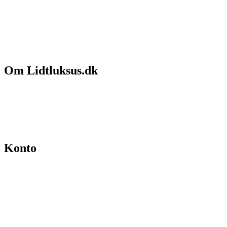
Om Lidtluksus.dk
Hvem er vi
Salgs- og leveringsbetingelser
Kontakt
Konto
Min konto
Se ordrer
Skift kodeord
Fortryd køb