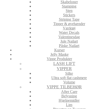
Skabeloner
Stamping
Sten
Stickers
Striping Tape
Tipper & øvehænder
Værktøj
Water Decals
Valentinesdag
Jule Nailart
Påske Nailart
Kurser
Jelly Maske
Vippe Produkter
LASH LIFT
VIPPER
Silke
Ultra soft flat cashmere
Volume
VIPPE TILBEHØR
After Care
Belysning
Hjælpemidler
Lim