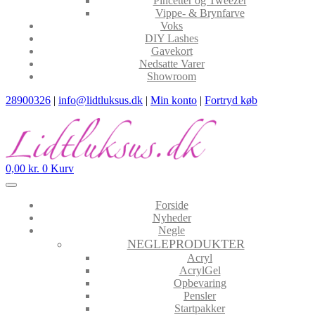
Pincetter og Tweezer
Vippe- & Brynfarve
Voks
DIY Lashes
Gavekort
Nedsatte Varer
Showroom
28900326
|
info@lidtluksus.dk
|
Min konto
|
Fortryd køb
0,00
kr.
0
Kurv
Forside
Nyheder
Negle
NEGLEPRODUKTER
Acryl
AcrylGel
Opbevaring
Pensler
Startpakker