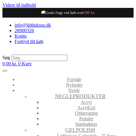
Videre til indhold
🚚
Gratis fragt ved køb over
500 kr.
info@lidtluksus.dk
28900326
Konto
Fortryd dit køb
Søg
0,00
kr.
0
Kurv
Forside
Nyheder
Negle
NEGLEPRODUKTER
Acryl
AcrylGel
Opbevaring
Pensler
Startpakker
GELPOLISH
Lidtluksus Gelpolish · 25 Free