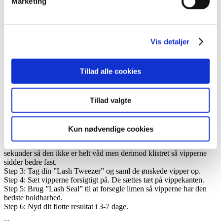
Marketing
DIY Lashes Z005 8mm antal
Tilføj til kurv
TILFØJ TIL ØNSKESKYEN
Vis detaljer
Indeholder 30 vipper alle sammen er str. 8mm
Emilie har på billedet (fra venstre mod højre) str. 8, 8, 8 & 8
Tillad alle cookies
Manual til LL DIY Lashes
Step 1: Rens dine øjenvipper grundigt og sørg for de er helt renefor
Tillad valgte
makeup rester og olie for at sikre den bedste holdbarhed. Du kan
evt. bukke dine øjenvipper med en øjenvippebukker. Find de vipper
som du ønsker at påføre.
Kun nødvendige cookies
Step 2: Påfør ”Lash Bond” på undersiden af dine øverste øjenvipper.
Den skal påføres ca. 0,5-1mm fra vippekanten. Lad den tørre et par
sekunder så den ikke er helt våd men derimod klistret så vipperne
sidder bedre fast.
Step 3: Tag din ”Lash Tweezer” og saml de ønskede vipper op.
Step 4: Sæt vipperne forsigtigt på. De sættes tæt på vippekanten.
Step 5: Brug ”Lash Seal” til at forsegle limen så vipperne har den
bedste holdbarhed.
Step 6: Nyd dit flotte resultat i 3-7 dage.