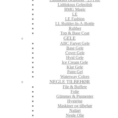
Lidtluksus Gelpolish
BMG Magic
LE
LE Fashion
LL Builder-In-A-Bottle
Rubber
Top & Base Coat
GELE
ABC Farvet Gele
Base Gele
Cover Gele
Hvid Gele
Ice Cream Gele
Klar Gele
Paint Gel
Waterway Colors
NEGLE TILBEHØR
File & Buffere
Folie
Glimmer & Pigmenter
Hygiejne
Maskiner og tilbehør
Nailart
Negle Olie