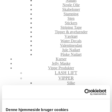
Nailart
Negle Olie
Skabeloner
Stamping
Sten
Stickers
Striping Tape
Tipper & øvehænder
Værktøj
Water Decals
Valentinesdag
Jule Nailart
Påske Nailart
Kurser
Jelly Maske
Vippe Produkter
LASH LIFT
VIPPER
Silke
Ultra soft flat cashmere
Volume
VIPPE TILBEHØR
After Care
Belysning
Denne hjemmeside bruger cookies
Hjælpemidler