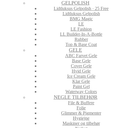
GELPOLISH
Lidtluksus Gelpolish · 25 Free
Lidtluksus Gelpolish
BMG Magic
LE
LE Fashion
LL Builder-In-A-Bottle
Rubber
Top & Base Coat
GELE
ABC Farvet Gele
Base Gele
Cover Gele
Hvid Gele
Ice Cream Gele
Klar Gele
Paint Gel
Waterway Colors
NEGLE TILBEHØR
File & Buffere
Folie
Glimmer & Pigmenter
Hygiejne
Maskiner og tilbehør