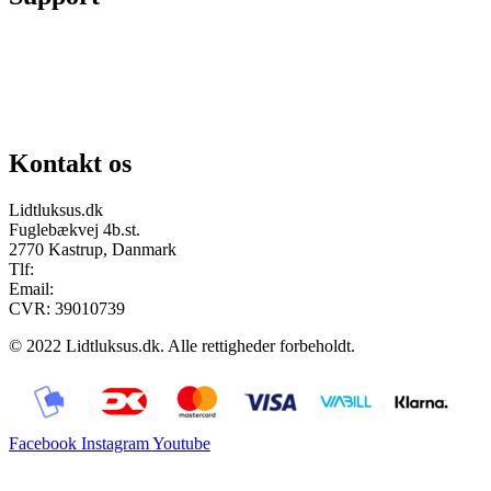
Chat på facebook
Se vores gruppe “Lidtluksus for alle”
Send os en mail
Kontakt os
Lidtluksus.dk
Fuglebækvej 4b.st.
2770 Kastrup, Danmark
Tlf:
28900326
Email:
info@lidtluksus.dk
CVR: 39010739
© 2022 Lidtluksus.dk. Alle rettigheder forbeholdt.
Facebook
Instagram
Youtube