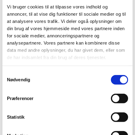
Lim
Vi bruger cookies til at tilpasse vores indhold og
Pincetter og Tweezer
annoncer, til at vise dig funktioner til sociale medier og til
Vippe- & Brynfarve
Voks
at analysere vores trafik. Vi deler også oplysninger om
DIY Lashes
din brug af vores hjemmeside med vores partnere inden
Gavekort
for sociale medier, annonceringspartnere og
Nedsatte Varer
Showroom
analysepartnere. Vores partnere kan kombinere disse
data med andre oplysninger, du har givet dem, eller som
Søg
de har indsamlet fra din brug af deres tjenester.
Vare: DIY Lashes Z005 8mm
Samtykkevalg
Nødvendig
DIY Lashes Z005 8mm
Præferencer
70,00
kr.
Statistik
På lager