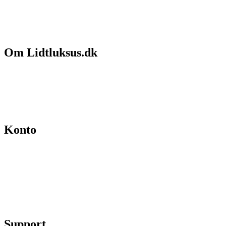
Om Lidtluksus.dk
Hvem er vi
Salgs- og leveringsbetingelser
Kontakt
Konto
Min konto
Se ordrer
Skift kodeord
Fortryd køb
Support