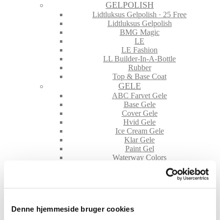
GELPOLISH
Lidtluksus Gelpolish · 25 Free
Lidtluksus Gelpolish
BMG Magic
LE
LE Fashion
LL Builder-In-A-Bottle
Rubber
Top & Base Coat
GELE
ABC Farvet Gele
Base Gele
Cover Gele
Hvid Gele
Ice Cream Gele
Klar Gele
Paint Gel
Waterway Colors
NEGLE TILBEHØR
File & Buffere
Folie
Glimmer & Pigmenter
Hygiejne
Denne hjemmeside bruger cookies
Maskiner og tilbehør