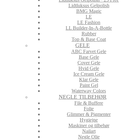
Lidtluksus Gelpolish
BMG Magic
LE
LE Fashion
LL Builder-In-A-Bottle
Rubber
Top & Base Coat
GELE
ABC Farvet Gele
Base Gele
Cover Gele
Hvid Gele
Ice Cream Gele
Klar Gele
Paint Gel
Waterway Colors
NEGLE TILBEHØR
File & Buffere
Folie
Glimmer & Pigmenter
Hygiejne
Maskiner og tilbehør
Nailart
Negle Olie