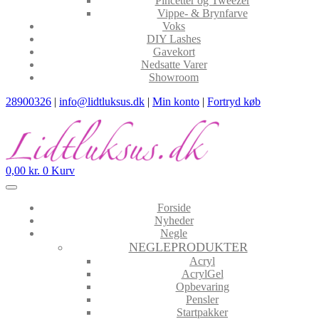
Pincetter og Tweezer
Vippe- & Brynfarve
Voks
DIY Lashes
Gavekort
Nedsatte Varer
Showroom
28900326
|
info@lidtluksus.dk
|
Min konto
|
Fortryd køb
0,00
kr.
0
Kurv
Forside
Nyheder
Negle
NEGLEPRODUKTER
Acryl
AcrylGel
Opbevaring
Pensler
Startpakker