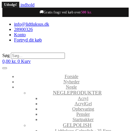
Videre til indhold
Udsolgt!
🚚
Gratis fragt ved køb over
500 kr.
info@lidtluksus.dk
28900326
Konto
Fortryd dit køb
Søg
0,00
kr.
0
Kurv
Forside
Nyheder
Negle
NEGLEPRODUKTER
Acryl
AcrylGel
Opbevaring
Pensler
Startpakker
GELPOLISH
Lidtluksus Gelpolish · 25 Free