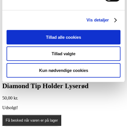
Lim
Pincetter og Tweezer
Vippe- & Brynfarve
Voks
Vis detaljer
DIY Lashes
Gavekort
Nedsatte Varer
Tillad alle cookies
Showroom
Søg
Tillad valgte
Vare: Diamond Tip Holder Lyserød
Kun nødvendige cookies
Diamond Tip Holder Lyserød
50,00
kr.
Udsolgt!
Få besked når varen er på lager