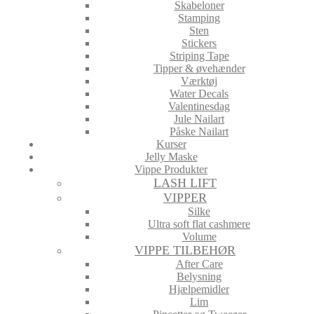
Skabeloner
Stamping
Sten
Stickers
Striping Tape
Tipper & øvehænder
Værktøj
Water Decals
Valentinesdag
Jule Nailart
Påske Nailart
Kurser
Jelly Maske
Vippe Produkter
LASH LIFT
VIPPER
Silke
Ultra soft flat cashmere
Volume
VIPPE TILBEHØR
After Care
Belysning
Hjælpemidler
Lim