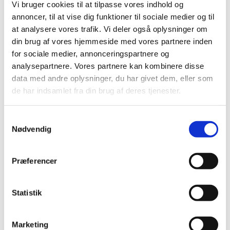
Nailart
Vi bruger cookies til at tilpasse vores indhold og
Negle Olie
annoncer, til at vise dig funktioner til sociale medier og til
Skabeloner
Stamping
at analysere vores trafik. Vi deler også oplysninger om
Sten
din brug af vores hjemmeside med vores partnere inden
Stickers
for sociale medier, annonceringspartnere og
Striping Tape
Tipper & øvehænder
analysepartnere. Vores partnere kan kombinere disse
Værktøj
data med andre oplysninger, du har givet dem, eller som
Water Decals
de har indsamlet fra din brug af deres tjenester.
Valentinesdag
Jule Nailart
Påske Nailart
Samtykkevalg
Kurser
Nødvendig
Jelly Maske
Vippe Produkter
LASH LIFT
VIPPER
Præferencer
Silke
Ultra soft flat cashmere
Volume
Statistik
VIPPE TILBEHØR
After Care
Belysning
Marketing
Hjælpemidler