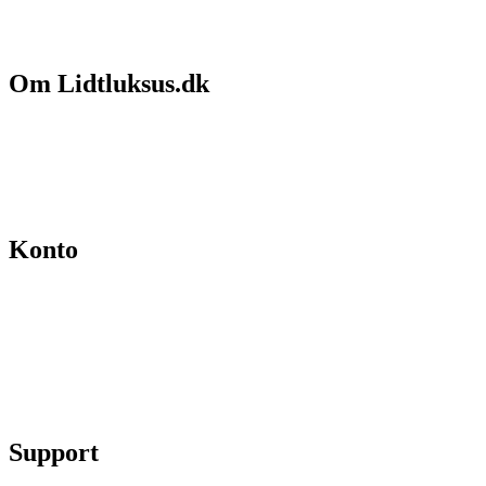
Om Lidtluksus.dk
Hvem er vi
Salgs- og leveringsbetingelser
Kontakt
Konto
Min konto
Se ordrer
Skift kodeord
Fortryd køb
Support