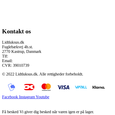
Chat på facebook
Se vores gruppe “Lidtluksus for alle”
Send os en mail
Kontakt os
Lidtluksus.dk
Fuglebækvej 4b.st.
2770 Kastrup, Danmark
Tlf:
28900326
Email:
info@lidtluksus.dk
CVR: 39010739
© 2022 Lidtluksus.dk. Alle rettigheder forbeholdt.
Facebook
Instagram
Youtube
Få besked
Vi giver dig besked når varen igen er på lager.