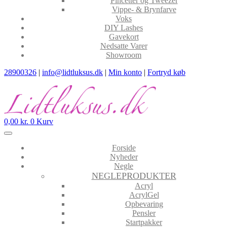
Pincetter og Tweezer
Vippe- & Brynfarve
Voks
DIY Lashes
Gavekort
Nedsatte Varer
Showroom
28900326
|
info@lidtluksus.dk
|
Min konto
|
Fortryd køb
0,00
kr.
0
Kurv
Forside
Nyheder
Negle
NEGLEPRODUKTER
Acryl
AcrylGel
Opbevaring
Pensler
Startpakker