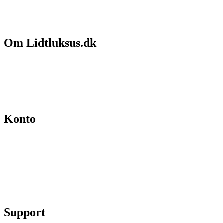
Om Lidtluksus.dk
Hvem er vi
Salgs- og leveringsbetingelser
Kontakt
Konto
Min konto
Se ordrer
Skift kodeord
Fortryd køb
Support