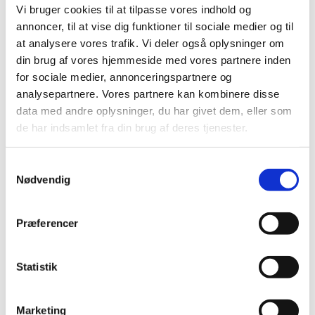
Nailart
Vi bruger cookies til at tilpasse vores indhold og
Negle Olie
annoncer, til at vise dig funktioner til sociale medier og til
Skabeloner
Stamping
at analysere vores trafik. Vi deler også oplysninger om
Sten
din brug af vores hjemmeside med vores partnere inden
Stickers
for sociale medier, annonceringspartnere og
Striping Tape
Tipper & øvehænder
analysepartnere. Vores partnere kan kombinere disse
Værktøj
data med andre oplysninger, du har givet dem, eller som
Water Decals
de har indsamlet fra din brug af deres tjenester.
Valentinesdag
Jule Nailart
Påske Nailart
Samtykkevalg
Kurser
Jelly Maske
Nødvendig
Vippe Produkter
LASH LIFT
VIPPER
Præferencer
Silke
Ultra soft flat cashmere
Volume
Statistik
VIPPE TILBEHØR
After Care
Belysning
Marketing
Hjælpemidler