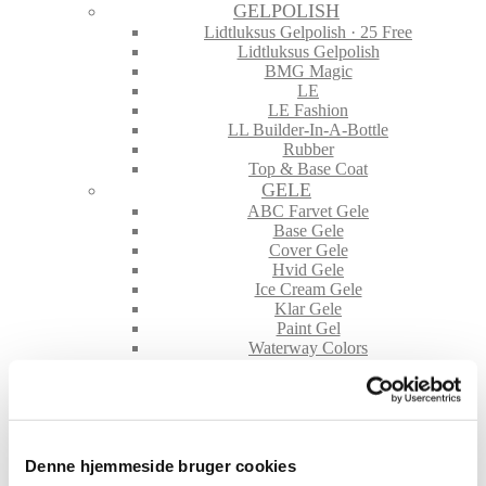
GELPOLISH
Lidtluksus Gelpolish · 25 Free
Lidtluksus Gelpolish
BMG Magic
LE
LE Fashion
LL Builder-In-A-Bottle
Rubber
Top & Base Coat
GELE
ABC Farvet Gele
Base Gele
Cover Gele
Hvid Gele
Ice Cream Gele
Klar Gele
Paint Gel
Waterway Colors
NEGLE TILBEHØR
File & Buffere
Folie
Glimmer & Pigmenter
Hygiejne
Denne hjemmeside bruger cookies
Maskiner og tilbehør