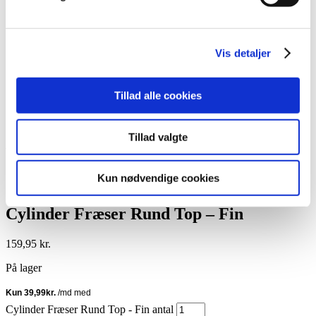
Lim
Pincetter og Tweezer
Vippe- & Brynfarve
Voks
Vis detaljer
DIY Lashes
Gavekort
Nedsatte Varer
Tillad alle cookies
Showroom
Søg
Tillad valgte
Vare: Cylinder Fræser Rund Top – Fin
Kun nødvendige cookies
Cylinder Fræser Rund Top – Fin
159,95
kr.
På lager
Cylinder Fræser Rund Top - Fin antal