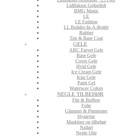
Lidtluksus Gelpolish
BMG Magic
LE
LE Fashion
LL Builder-In-A-Bottle
Rubber
Top & Base Coat
GELE
ABC Farvet Gele
Base Gele
Cover Gele
Hvid Gele
Ice Cream Gele
Klar Gele
Paint Gel
Waterway Colors
NEGLE TILBEHØR
File & Buffere
Folie
Glimmer & Pigmenter
Hygiejne
Maskiner og tilbehør
Nailart
Negle Olie