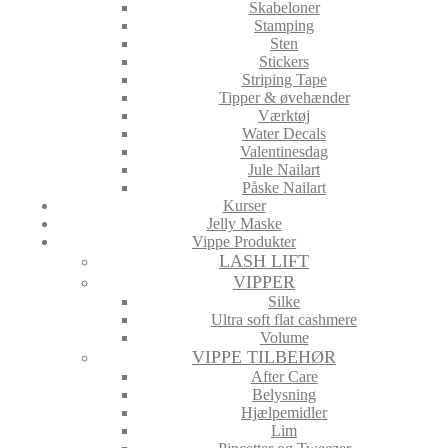
Skabeloner
Stamping
Sten
Stickers
Striping Tape
Tipper & øvehænder
Værktøj
Water Decals
Valentinesdag
Jule Nailart
Påske Nailart
Kurser
Jelly Maske
Vippe Produkter
LASH LIFT
VIPPER
Silke
Ultra soft flat cashmere
Volume
VIPPE TILBEHØR
After Care
Belysning
Hjælpemidler
Lim