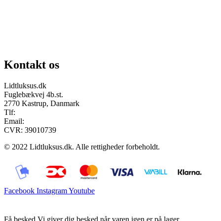
Chat på facebook
Se vores gruppe “Lidtluksus for alle”
Send os en mail
Kontakt os
Lidtluksus.dk
Fuglebækvej 4b.st.
2770 Kastrup, Danmark
Tlf:
28900326
Email:
info@lidtluksus.dk
CVR: 39010739
© 2022 Lidtluksus.dk. Alle rettigheder forbeholdt.
Facebook
Instagram
Youtube
Få besked
Vi giver dig besked når varen igen er på lager.