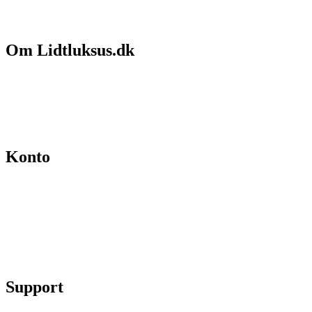
Om Lidtluksus.dk
Hvem er vi
Salgs- og leveringsbetingelser
Kontakt
Konto
Min konto
Se ordrer
Skift kodeord
Fortryd køb
Support