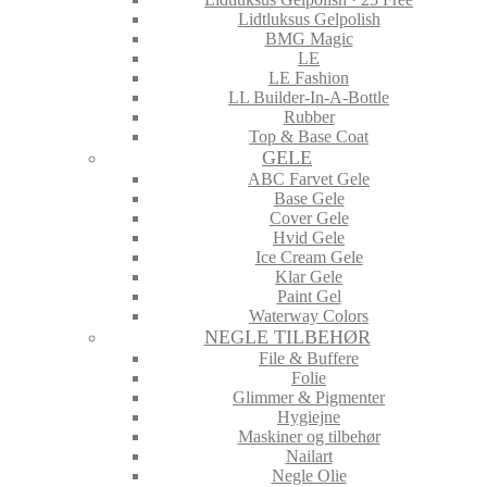
Lidtluksus Gelpolish
BMG Magic
LE
LE Fashion
LL Builder-In-A-Bottle
Rubber
Top & Base Coat
GELE
ABC Farvet Gele
Base Gele
Cover Gele
Hvid Gele
Ice Cream Gele
Klar Gele
Paint Gel
Waterway Colors
NEGLE TILBEHØR
File & Buffere
Folie
Glimmer & Pigmenter
Hygiejne
Maskiner og tilbehør
Nailart
Negle Olie