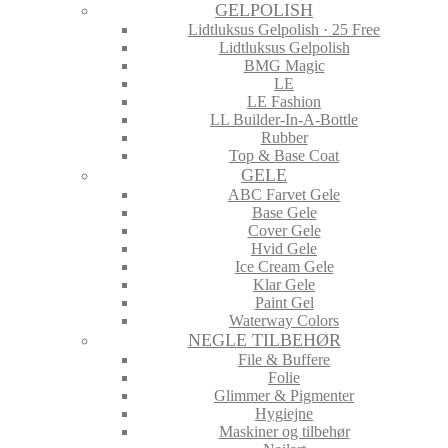
GELPOLISH
Lidtluksus Gelpolish · 25 Free
Lidtluksus Gelpolish
BMG Magic
LE
LE Fashion
LL Builder-In-A-Bottle
Rubber
Top & Base Coat
GELE
ABC Farvet Gele
Base Gele
Cover Gele
Hvid Gele
Ice Cream Gele
Klar Gele
Paint Gel
Waterway Colors
NEGLE TILBEHØR
File & Buffere
Folie
Glimmer & Pigmenter
Hygiejne
Maskiner og tilbehør