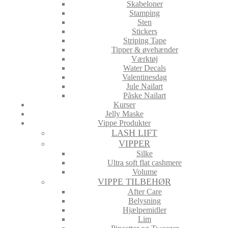
Skabeloner
Stamping
Sten
Stickers
Striping Tape
Tipper & øvehænder
Værktøj
Water Decals
Valentinesdag
Jule Nailart
Påske Nailart
Kurser
Jelly Maske
Vippe Produkter
LASH LIFT
VIPPER
Silke
Ultra soft flat cashmere
Volume
VIPPE TILBEHØR
After Care
Belysning
Hjælpemidler
Lim