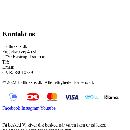
Chat på facebook
Se vores gruppe “Lidtluksus for alle”
Send os en mail
Kontakt os
Lidtluksus.dk
Fuglebækvej 4b.st.
2770 Kastrup, Danmark
Tlf:
28900326
Email:
info@lidtluksus.dk
CVR: 39010739
© 2022 Lidtluksus.dk. Alle rettigheder forbeholdt.
Facebook
Instagram
Youtube
Få besked
Vi giver dig besked når varen igen er på lager.