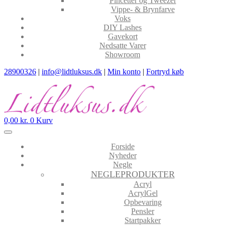
Pincetter og Tweezer
Vippe- & Brynfarve
Voks
DIY Lashes
Gavekort
Nedsatte Varer
Showroom
28900326
|
info@lidtluksus.dk
|
Min konto
|
Fortryd køb
0,00
kr.
0
Kurv
Forside
Nyheder
Negle
NEGLEPRODUKTER
Acryl
AcrylGel
Opbevaring
Pensler
Startpakker