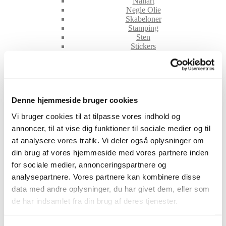
Nailart
Negle Olie
Skabeloner
Stamping
Sten
Stickers
Striping Tape
Tipper & øvehænder
Værktøj
Water Decals
Valentinesdag
Denne hjemmeside bruger cookies
Jule Nailart
Påske Nailart
Vi bruger cookies til at tilpasse vores indhold og
Kurser
Jelly Maske
annoncer, til at vise dig funktioner til sociale medier og til
Vippe Produkter
at analysere vores trafik. Vi deler også oplysninger om
LASH LIFT
din brug af vores hjemmeside med vores partnere inden
VIPPER
for sociale medier, annonceringspartnere og
Silke
Ultra soft flat cashmere
analysepartnere. Vores partnere kan kombinere disse
Volume
data med andre oplysninger, du har givet dem, eller som
VIPPE TILBEHØR
de har indsamlet fra din brug af deres tjenester.
After Care
Belysning
Hjælpemidler