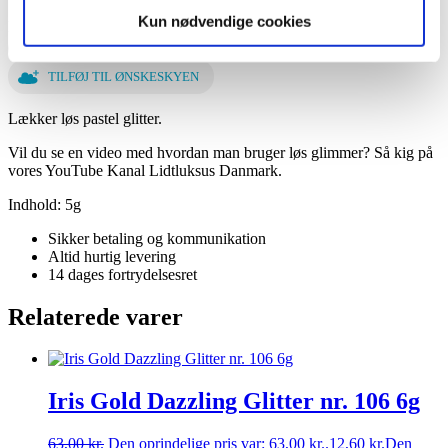
Kun nødvendige cookies
Blå Pastel Glimmer 5g antal
Tilføj til kurv
TILFØJ TIL ØNSKESKYEN
Lækker løs pastel glitter.
Vil du se en video med hvordan man bruger løs glimmer? Så kig på
vores YouTube Kanal Lidtluksus Danmark.
Indhold: 5g
Sikker betaling og kommunikation
Altid hurtig levering
14 dages fortrydelsesret
Relaterede varer
Iris Gold Dazzling Glitter nr. 106 6g
63,00
kr.
Den oprindelige pris var: 63,00 kr..
12,60
kr.
Den