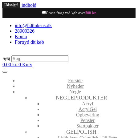
Videre til indhold
Udsolgt!
🚚
Gratis fragt ved køb over
500 kr.
info@lidtluksus.dk
28900326
Konto
Fortryd dit køb
Søg
0,00
kr.
0
Kurv
Forside
Nyheder
Negle
NEGLEPRODUKTER
Acryl
AcrylGel
Opbevaring
Pensler
Startpakker
GELPOLISH
Lidtluksus Gelpolish · 25 Free