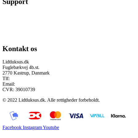
Support
Chat på facebook
Se vores gruppe “Lidtluksus for alle”
Send os en mail
Kontakt os
Lidtluksus.dk
Fuglebækvej 4b.st.
2770 Kastrup, Danmark
Tlf:
28900326
Email:
info@lidtluksus.dk
CVR: 39010739
© 2022 Lidtluksus.dk. Alle rettigheder forbeholdt.
Facebook
Instagram
Youtube