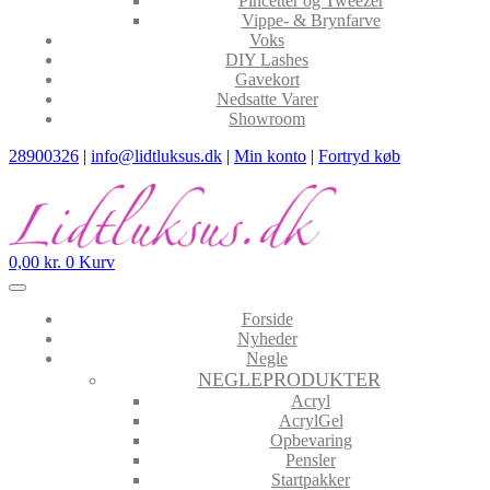
Pincetter og Tweezer
Vippe- & Brynfarve
Voks
DIY Lashes
Gavekort
Nedsatte Varer
Showroom
28900326
|
info@lidtluksus.dk
|
Min konto
|
Fortryd køb
0,00
kr.
0
Kurv
Forside
Nyheder
Negle
NEGLEPRODUKTER
Acryl
AcrylGel
Opbevaring
Pensler
Startpakker