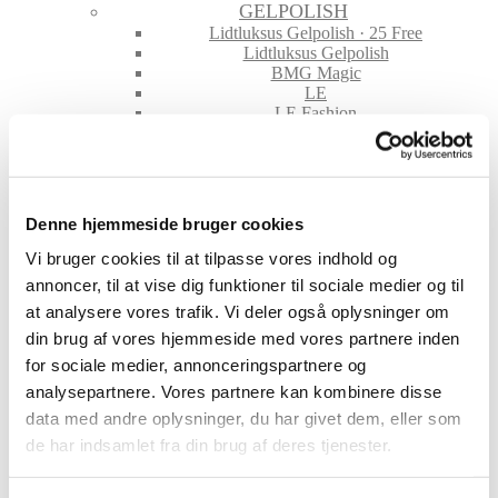
GELPOLISH
Lidtluksus Gelpolish · 25 Free
Lidtluksus Gelpolish
BMG Magic
LE
LE Fashion
LL Builder-In-A-Bottle
Rubber
Top & Base Coat
GELE
ABC Farvet Gele
Denne hjemmeside bruger cookies
Base Gele
Cover Gele
Vi bruger cookies til at tilpasse vores indhold og
Hvid Gele
annoncer, til at vise dig funktioner til sociale medier og til
Ice Cream Gele
at analysere vores trafik. Vi deler også oplysninger om
Klar Gele
Paint Gel
din brug af vores hjemmeside med vores partnere inden
Waterway Colors
for sociale medier, annonceringspartnere og
NEGLE TILBEHØR
analysepartnere. Vores partnere kan kombinere disse
File & Buffere
data med andre oplysninger, du har givet dem, eller som
Folie
Glimmer & Pigmenter
de har indsamlet fra din brug af deres tjenester.
Hygiejne
Maskiner og tilbehør