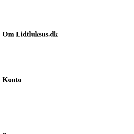
Om Lidtluksus.dk
Hvem er vi
Salgs- og leveringsbetingelser
Kontakt
Konto
Min konto
Se ordrer
Skift kodeord
Fortryd køb