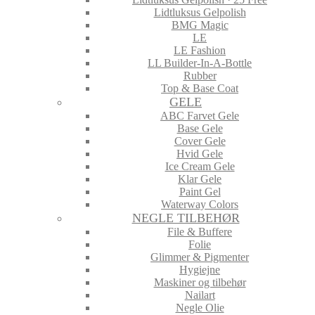
Lidtluksus Gelpolish
BMG Magic
LE
LE Fashion
LL Builder-In-A-Bottle
Rubber
Top & Base Coat
GELE
ABC Farvet Gele
Base Gele
Cover Gele
Hvid Gele
Ice Cream Gele
Klar Gele
Paint Gel
Waterway Colors
NEGLE TILBEHØR
File & Buffere
Folie
Glimmer & Pigmenter
Hygiejne
Maskiner og tilbehør
Nailart
Negle Olie