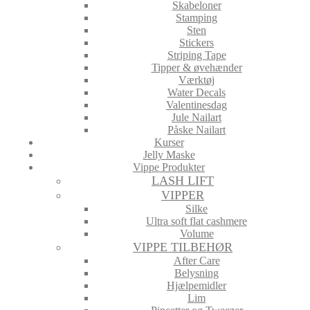
Skabeloner
Stamping
Sten
Stickers
Striping Tape
Tipper & øvehænder
Værktøj
Water Decals
Valentinesdag
Jule Nailart
Påske Nailart
Kurser
Jelly Maske
Vippe Produkter
LASH LIFT
VIPPER
Silke
Ultra soft flat cashmere
Volume
VIPPE TILBEHØR
After Care
Belysning
Hjælpemidler
Lim