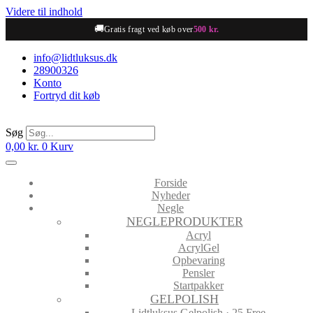
Videre til indhold
🚚
Gratis fragt ved køb over
500 kr.
info@lidtluksus.dk
28900326
Konto
Fortryd dit køb
Søg
0,00
kr.
0
Kurv
Forside
Nyheder
Negle
NEGLEPRODUKTER
Acryl
AcrylGel
Opbevaring
Pensler
Startpakker
GELPOLISH
Lidtluksus Gelpolish · 25 Free