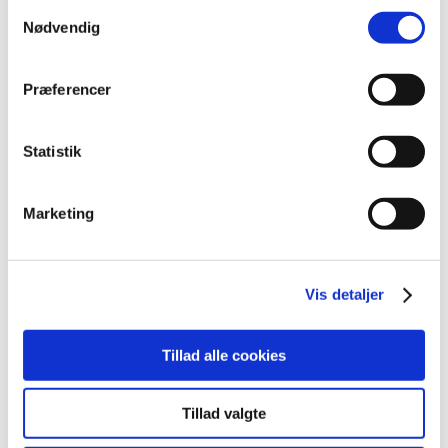
Nailart
Samtykkevalg
Negle Olie
Nødvendig
Skabeloner
Stamping
Sten
Præferencer
Stickers
Striping Tape
Tipper & øvehænder
Værktøj
Statistik
Water Decals
Valentinesdag
Jule Nailart
Marketing
Påske Nailart
Kurser
Jelly Maske
Vippe Produkter
LASH LIFT
Vis detaljer
VIPPER
Silke
Ultra soft flat cashmere
Tillad alle cookies
Volume
VIPPE TILBEHØR
After Care
Tillad valgte
Belysning
Hjælpemidler