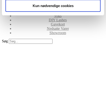
Lim
Kun nødvendige cookies
Pincetter og Tweezer
Vippe- & Brynfarve
Voks
DIY Lashes
Gavekort
Nedsatte Varer
Showroom
Søg
Warning
: Array to string
conversion in
/var/www/lidtluksus.dk/pub
includes/shortcodes.php
on
line
434