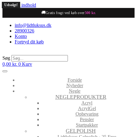
Videre til indhold
Udsolgt!
🚚
Gratis fragt ved køb over
500 kr.
info@lidtluksus.dk
28900326
Konto
Fortryd dit køb
Søg
0,00
kr.
0
Kurv
Forside
Nyheder
Negle
NEGLEPRODUKTER
Acryl
AcrylGel
Opbevaring
Pensler
Startpakker
GELPOLISH
Lidtluksus Gelpolish · 25 Free