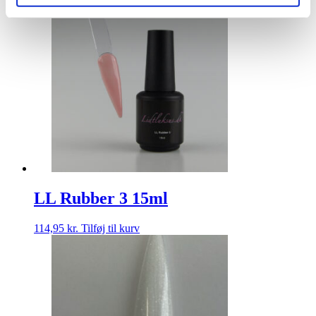
LL Rubber 3 15ml
114,95
kr.
Tilføj til kurv