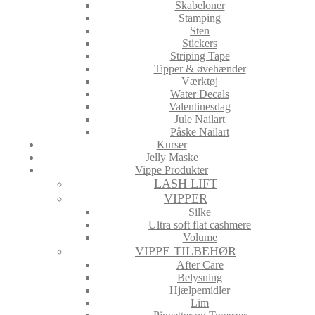
Skabeloner
Stamping
Sten
Stickers
Striping Tape
Tipper & øvehænder
Værktøj
Water Decals
Valentinesdag
Jule Nailart
Påske Nailart
Kurser
Jelly Maske
Vippe Produkter
LASH LIFT
VIPPER
Silke
Ultra soft flat cashmere
Volume
VIPPE TILBEHØR
After Care
Belysning
Hjælpemidler
Lim