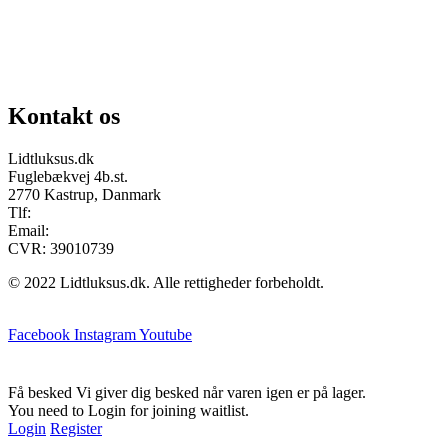
Chat på facebook
Se vores gruppe “Lidtluksus for alle”
Send os en mail
Kontakt os
Lidtluksus.dk
Fuglebækvej 4b.st.
2770 Kastrup, Danmark
Tlf:
28900326
Email:
info@lidtluksus.dk
CVR: 39010739
© 2022 Lidtluksus.dk. Alle rettigheder forbeholdt.
Facebook
Instagram
Youtube
Få besked
Vi giver dig besked når varen igen er på lager.
You need to Login for joining waitlist.
Login
Register