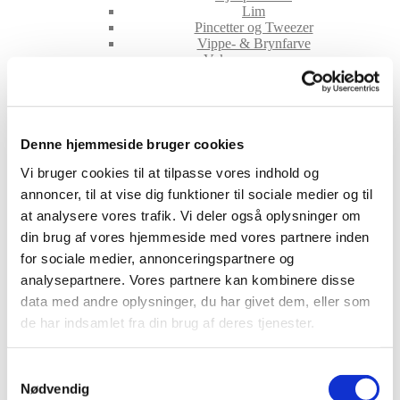
Lim
Pincetter og Tweezer
Vippe- & Brynfarve
Voks
DIY Lashes
Gavekort
Nedsatte Varer
Showroom
Denne hjemmeside bruger cookies
Søg
Vi bruger cookies til at tilpasse vores indhold og
annoncer, til at vise dig funktioner til sociale medier og til
Warning
: Array to string
at analysere vores trafik. Vi deler også oplysninger om
din brug af vores hjemmeside med vores partnere inden
conversion in
for sociale medier, annonceringspartnere og
analysepartnere. Vores partnere kan kombinere disse
/var/www/lidtluksus.dk/pub
data med andre oplysninger, du har givet dem, eller som
de har indsamlet fra din brug af deres tjenester.
includes/shortcodes.php
on
line
434
Samtykkevalg
Nødvendig