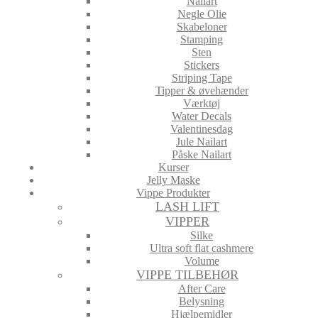
Nailart
Negle Olie
Skabeloner
Stamping
Sten
Stickers
Striping Tape
Tipper & øvehænder
Værktøj
Water Decals
Valentinesdag
Jule Nailart
Påske Nailart
Kurser
Jelly Maske
Vippe Produkter
LASH LIFT
VIPPER
Silke
Ultra soft flat cashmere
Volume
VIPPE TILBEHØR
After Care
Belysning
Hjælpemidler