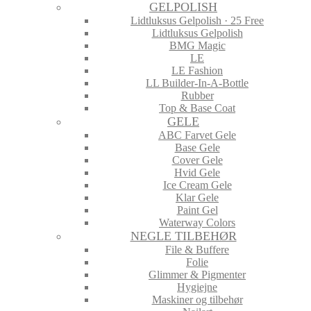
GELPOLISH
Lidtluksus Gelpolish · 25 Free
Lidtluksus Gelpolish
BMG Magic
LE
LE Fashion
LL Builder-In-A-Bottle
Rubber
Top & Base Coat
GELE
ABC Farvet Gele
Base Gele
Cover Gele
Hvid Gele
Ice Cream Gele
Klar Gele
Paint Gel
Waterway Colors
NEGLE TILBEHØR
File & Buffere
Folie
Glimmer & Pigmenter
Hygiejne
Maskiner og tilbehør