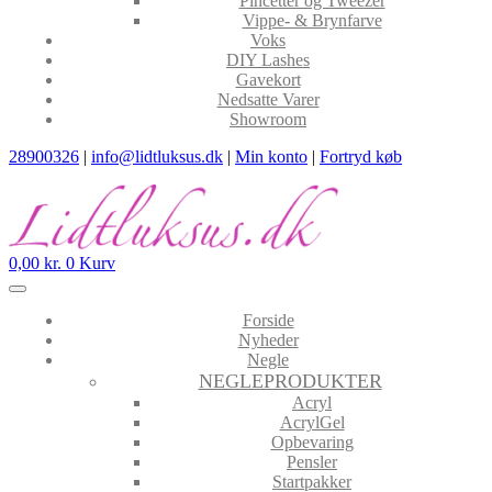
Pincetter og Tweezer
Vippe- & Brynfarve
Voks
DIY Lashes
Gavekort
Nedsatte Varer
Showroom
28900326
|
info@lidtluksus.dk
|
Min konto
|
Fortryd køb
0,00
kr.
0
Kurv
Forside
Nyheder
Negle
NEGLEPRODUKTER
Acryl
AcrylGel
Opbevaring
Pensler
Startpakker