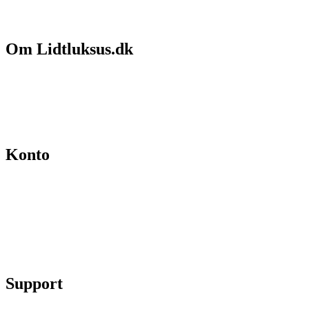
Om Lidtluksus.dk
Hvem er vi
Salgs- og leveringsbetingelser
Kontakt
Konto
Min konto
Se ordrer
Skift kodeord
Fortryd køb
Support