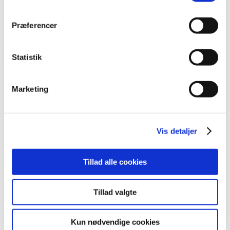
Array
Varer tagged “Rubber”
Præferencer
Viser 8 resultater
Statistik
Marketing
LL Rubber 1 15ml
114,95
kr.
Tilføj til kurv
Vis detaljer
LL Rubber 15ml.
Tillad alle cookies
114,95
kr.
Tilføj til kurv
Tillad valgte
LL Rubber 2 15ml
Kun nødvendige cookies
114,95
kr.
Tilføj til kurv