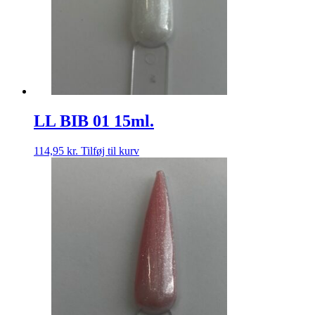
LL BIB 01 15ml.
114,95
kr.
Tilføj til kurv