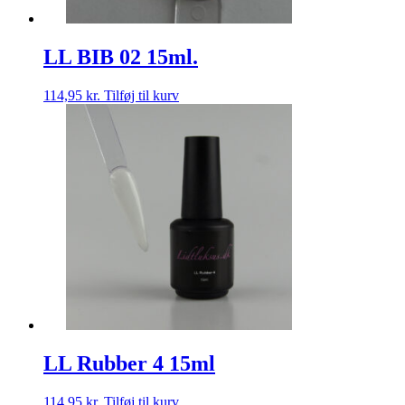
LL BIB 02 15ml.
114,95
kr.
Tilføj til kurv
LL Rubber 4 15ml
114,95
kr.
Tilføj til kurv