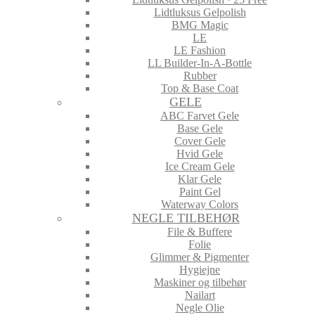
Lidtluksus Gelpolish
BMG Magic
LE
LE Fashion
LL Builder-In-A-Bottle
Rubber
Top & Base Coat
GELE
ABC Farvet Gele
Base Gele
Cover Gele
Hvid Gele
Ice Cream Gele
Klar Gele
Paint Gel
Waterway Colors
NEGLE TILBEHØR
File & Buffere
Folie
Glimmer & Pigmenter
Hygiejne
Maskiner og tilbehør
Nailart
Negle Olie